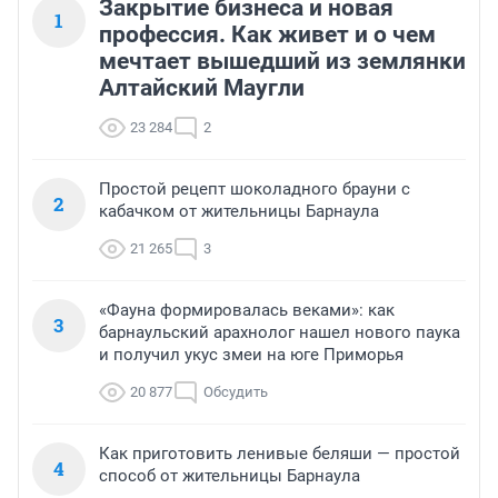
Закрытие бизнеса и новая
1
профессия. Как живет и о чем
мечтает вышедший из землянки
Алтайский Маугли
23 284
2
Простой рецепт шоколадного брауни с
2
кабачком от жительницы Барнаула
21 265
3
«Фауна формировалась веками»: как
3
барнаульский арахнолог нашел нового паука
и получил укус змеи на юге Приморья
20 877
Обсудить
Как приготовить ленивые беляши — простой
4
способ от жительницы Барнаула