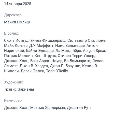
14 января 2025
Директор:
Майкл Полиш
В ролях:
Скотт Иствуд, Уилла Фицджералд, Сильвестр Сталлоне,
Майк Колтер, Д.У. Моффетт, Изис Вальверде, Антон
Наринский, Бэйли Эдвардс, Ла Монд Бёрд, Abigail Spear,
Патрик Миллин, Кен Штрунк, Стивен Терри Уокер,
Джоэль Коэн, Брэт Аарон Ноуэр, Бо Боммарито, Лесли
Эмметт, Джон В. Харден, Джон Е. Браунли, Кевин В.
Шивели, Дерек Полен, Todd O’Reilly
Художник:
Трэвис Заривны
Режиссер:
Джоэль Коэн, Мэттью Хелдерман, Джастин Рутт