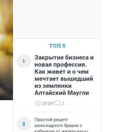
ТОП 5
Закрытие бизнеса и
1
новая профессия.
Как живет и о чем
мечтает вышедший
из землянки
Алтайский Маугли
23 231
2
Простой рецепт
2
шоколадного брауни с
кабачком от жительницы