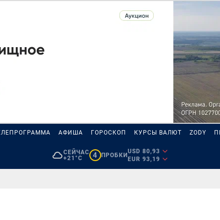
ЕЛЕПРОГРАММА
АФИША
ГОРОСКОП
КУРСЫ ВАЛЮТ
ZODY
П
USD 80,93
СЕЙЧАС
4
ПРОБКИ
+21°C
EUR 93,19