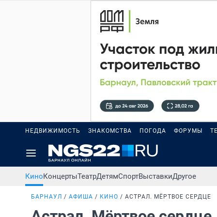
НЕДВИЖИМОСТЬ
ЗНАКОМСТВА
ПОГОДА
ФОРУМЫ
Т
Кино
Концерты
Театр
Детям
Спорт
Выставки
Другое
БАРНАУЛ
АФИША
КИНО
АСТРАЛ. МЁРТВОЕ СЕРДЦЕ
Астрал. Мёртвое сердце