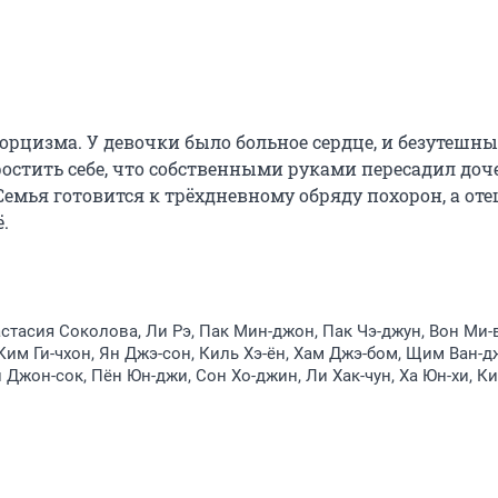
рцизма. У девочки было больное сердце, и безутешны
стить себе, что собственными руками пересадил доче
Семья готовится к трёхдневному обряду похорон, а отец
.
астасия Соколова, Ли Рэ, Пак Мин-джон, Пак Чэ-джун, Вон Ми-
Ким Ги-чхон, Ян Джэ-сон, Киль Хэ-ён, Хам Джэ-бом, Щим Ван-д
н Джон-сок, Пён Юн-джи, Сон Хо-джин, Ли Хак-чун, Ха Юн-хи, К