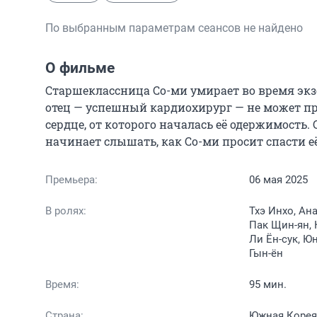
По выбранным параметрам сеансов не найдено
О фильме
Старшеклассница Со-ми умирает во время экзо
отец — успешный кардиохирург — не может про
сердце, от которого началась её одержимость. 
начинает слышать, как Со-ми просит спасти её
Премьера:
06 мая 2025
В ролях:
Тхэ Инхо, Ан
Пак Щин-ян, 
Ли Ён-сук, Ю
Гын-ён
Время:
95 мин.
Страна:
Южная Корея