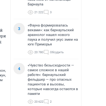
Барнаула
21 222
3
«Фауна формировалась
3
й 
веками»: как барнаульский
арахнолог нашел нового
ри 
паука и получил укус змеи на
 
юге Приморья
20 780
Обсудить
«Чувство безысходности —
4
самое сложное в нашей
вон,
работе»: барнаульский
жун,
фельдшер — про опасных
им
пациентов и вызовы,
которые навсегда остаются в
памяти
20 622
2