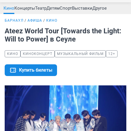
Кино
Концерты
Театр
Детям
Спорт
Выставки
Другое
БАРНАУЛ
АФИША
КИНО
Ateez World Tour [Towards the Light:
Will to Power] в Сеуле
КИНО
КИНОКОНЦЕРТ
МУЗЫКАЛЬНЫЙ ФИЛЬМ
12+
Купить билеты