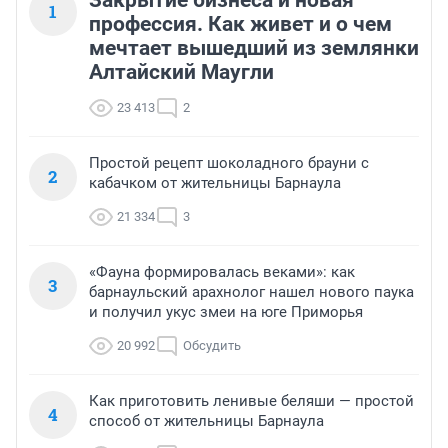
1
профессия. Как живет и о чем
мечтает вышедший из землянки
Алтайский Маугли
23 413
2
Простой рецепт шоколадного брауни с
2
кабачком от жительницы Барнаула
21 334
3
«Фауна формировалась веками»: как
3
барнаульский арахнолог нашел нового паука
и получил укус змеи на юге Приморья
20 992
Обсудить
Как приготовить ленивые беляши — простой
4
способ от жительницы Барнаула