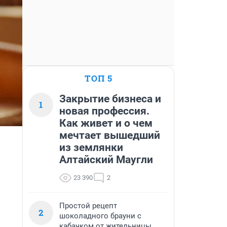
ТОП 5
Закрытие бизнеса и
1
новая профессия.
Как живет и о чем
мечтает вышедший
из землянки
Алтайский Маугли
23 390
2
Простой рецепт
2
шоколадного брауни с
кабачком от жительницы