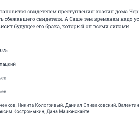
тановится свидетелем преступления: хозяин дома Чер
ь сбежавшего свидетеля. А Саше тем временем надо ус
висит будущее его брака, который он всеми силами 
2025
пацкий
ьев
ьев
ченков, Никита Кологривый, Даниил Спиваковский, Валенти
аксим Костромыкин, Дана Мацюнскайте