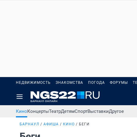
НЕДВИЖИМОСТЬ
ЗНАКОМСТВА
ПОГОДА
ФОРУМЫ
Т
Кино
Концерты
Театр
Детям
Спорт
Выставки
Другое
БАРНАУЛ
АФИША
КИНО
БЕГИ
Беги