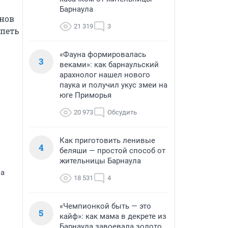
Барнаула
нов 
21 319
3
петь 
«Фауна формировалась
3
веками»: как барнаульский
арахнолог нашел нового
паука и получил укус змеи на
юге Приморья
20 973
Обсудить
Как приготовить ленивые
4
беляши — простой способ от
жительницы Барнаула
на
18 531
4
«Чемпионкой быть — это
5
кайф»: как мама в декрете из
Барнаула завоевала золото