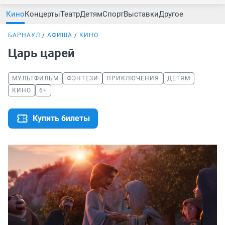
Кино
Концерты
Театр
Детям
Спорт
Выставки
Другое
БАРНАУЛ
АФИША
КИНО
Царь царей
МУЛЬТФИЛЬМ
ФЭНТЕЗИ
ПРИКЛЮЧЕНИЯ
ДЕТЯМ
КИНО
6+
Купить билеты