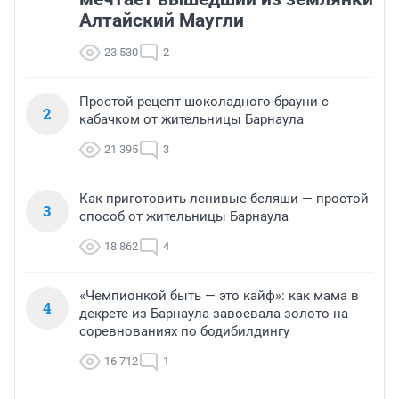
Алтайский Маугли
23 530
2
Простой рецепт шоколадного брауни с
2
кабачком от жительницы Барнаула
21 395
3
Как приготовить ленивые беляши — простой
3
способ от жительницы Барнаула
18 862
4
«Чемпионкой быть — это кайф»: как мама в
4
декрете из Барнаула завоевала золото на
соревнованиях по бодибилдингу
16 712
1