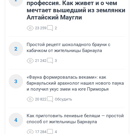
профессия. Как живет и о чем
мечтает вышедший из землянки
Алтайский Маугли
23 259
2
Простой рецепт шоколадного брауни с
2
кабачком от жительницы Барнаула
21 242
3
«Фауна формировалась веками»: как
3
барнаульский арахнолог нашел нового паука
и получил укус змеи на юге Приморья
20 822
Обсудить
Как приготовить ленивые беляши — простой
4
способ от жительницы Барнаула
17 284
4