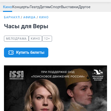
Кино
Концерты
Театр
Детям
Спорт
Выставки
Другое
БАРНАУЛ
АФИША
КИНО
Часы для Веры
МЕЛОДРАМА
КИНО
12+
Купить билеты