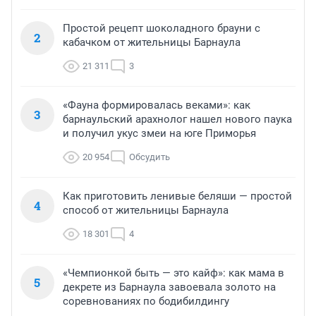
Простой рецепт шоколадного брауни с
2
кабачком от жительницы Барнаула
21 311
3
«Фауна формировалась веками»: как
3
барнаульский арахнолог нашел нового паука
и получил укус змеи на юге Приморья
20 954
Обсудить
Как приготовить ленивые беляши — простой
4
способ от жительницы Барнаула
18 301
4
«Чемпионкой быть — это кайф»: как мама в
5
декрете из Барнаула завоевала золото на
соревнованиях по бодибилдингу