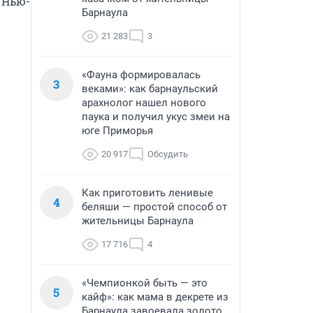
 Нью-
Барнаула
21 283
3
«Фауна формировалась
3
веками»: как барнаульский
арахнолог нашел нового
паука и получил укус змеи на
юге Приморья
20 917
Обсудить
Как приготовить ленивые
4
беляши — простой способ от
жительницы Барнаула
17 716
4
«Чемпионкой быть — это
5
кайф»: как мама в декрете из
Барнаула завоевала золото