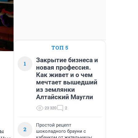
ТОП 5
Закрытие бизнеса и
1
новая профессия.
Как живет и о чем
мечтает вышедший
из землянки
Алтайский Маугли
23 320
2
Простой рецепт
2
ы 
шоколадного брауни с
кабачком от жительницы