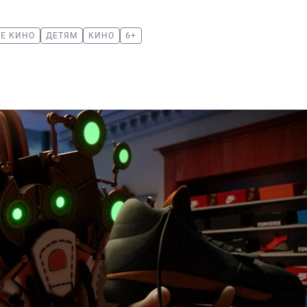
Е КИНО
ДЕТЯМ
КИНО
6+