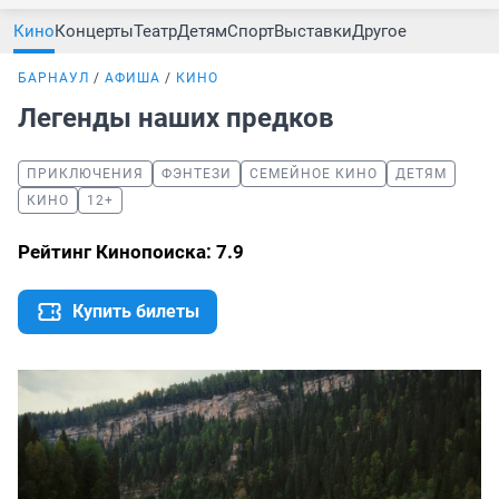
Кино
Концерты
Театр
Детям
Спорт
Выставки
Другое
БАРНАУЛ
АФИША
КИНО
Легенды наших предков
ПРИКЛЮЧЕНИЯ
ФЭНТЕЗИ
СЕМЕЙНОЕ КИНО
ДЕТЯМ
КИНО
12+
Рейтинг Кинопоиска: 7.9
Купить билеты