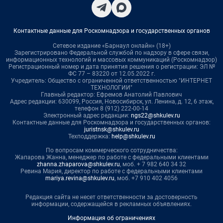
Контактные данные для Роскомнадзора и государственных органов
Сетевое издание «Барнаул онлайн» (18+)
Зарегистрировано Федеральной службой по надзору в сфере связи,
информационных технологий и массовых коммуникаций (Роскомнадзор)
Регистрационный номер и дата принятия решения о регистрации: ЭЛ №
ФС 77 – 83220 от 12.05.2022 г.
Учредитель: Общество с ограниченной ответственностью "ИНТЕРНЕТ
ТЕХНОЛОГИИ"
Главный редактор: Ефремов Анатолий Павлович
Адрес редакции: 630099, Россия, Новосибирск, ул. Ленина, д. 12, 6 этаж,
телефон 8 (912) 222-00-14
Электронный адрес редакции:
ngs22@shkulev.ru
Контактные данные для Роскомнадзора и государственных органов:
juristnsk@shkulev.ru
Техподдержка:
help@shkulev.ru
По вопросам коммерческого сотрудничества:
Жапарова Жанна, менеджер по работе с федеральными клиентами
zhanna.zhaparova@shkulev.ru
, моб. + 7 982 640 34 32
Ревина Мария, директор по работе с федеральными клиентами
mariya.revina@shkulev.ru
, моб. +7 910 402 4056
Редакция сайта не несет ответственности за достоверность
информации, содержащейся в рекламных объявлениях.
Информация об ограничениях