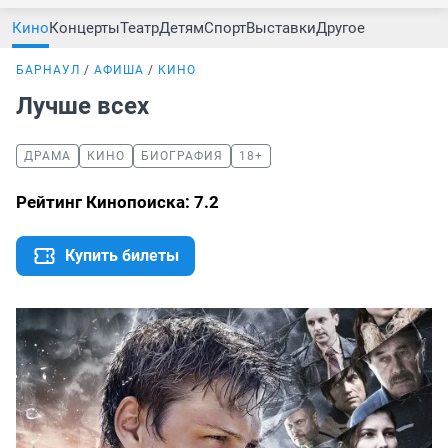
Кино
Концерты
Театр
Детям
Спорт
Выставки
Другое
БАРНАУЛ
АФИША
КИНО
Лучше всех
ДРАМА
КИНО
БИОГРАФИЯ
18+
Рейтинг Кинопоиска: 7.2
Купить билеты