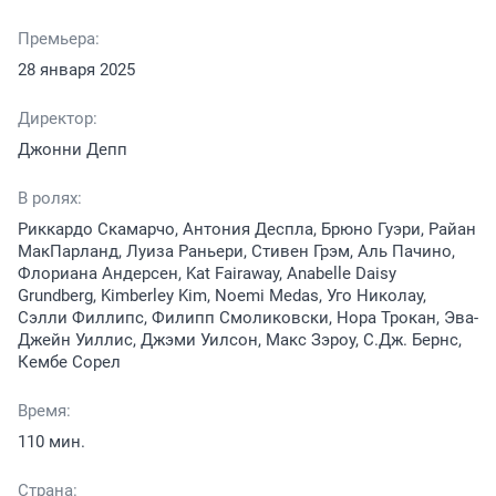
Премьера:
28 января 2025
Директор:
Джонни Депп
В ролях:
Риккардо Скамарчо, Антония Деспла, Брюно Гуэри, Райан
МакПарланд, Луиза Раньери, Стивен Грэм, Аль Пачино,
Флориана Андерсен, Kat Fairaway, Anabelle Daisy
Grundberg, Kimberley Kim, Noemi Medas, Уго Николау,
Сэлли Филлипс, Филипп Смоликовски, Нора Трокан, Эва-
Джейн Уиллис, Джэми Уилсон, Макс Зэроу, С.Дж. Бернс,
Кембе Сорел
Время:
110 мин.
Страна: