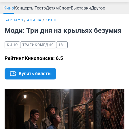
Кино
Концерты
Театр
Детям
Спорт
Выставки
Другое
БАРНАУЛ
АФИША
КИНО
Моди: Три дня на крыльях безумия
КИНО
ТРАГИКОМЕДИЯ
18+
Рейтинг Кинопоиска: 6.5
Купить билеты