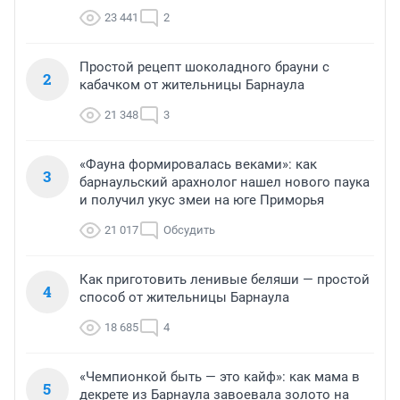
23 441
2
Простой рецепт шоколадного брауни с
2
кабачком от жительницы Барнаула
21 348
3
«Фауна формировалась веками»: как
3
барнаульский арахнолог нашел нового паука
и получил укус змеи на юге Приморья
21 017
Обсудить
Как приготовить ленивые беляши — простой
4
способ от жительницы Барнаула
18 685
4
«Чемпионкой быть — это кайф»: как мама в
5
декрете из Барнаула завоевала золото на