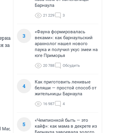
Барнаула
21 229
3
«Фауна формировалась
3
рна 
веками»: как барнаульский
арахнолог нашел нового
 за 
паука и получил укус змеи на
юге Приморья
20 788
Обсудить
Как приготовить ленивые
4
беляши — простой способ от
жительницы Барнаула
16 987
4
«Чемпионкой быть — это
5
кайф»: как мама в декрете из
 Mar,
Барнаула завоевала золото