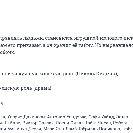
равлять людьми, становится игрушкой молодого инте
м его приказам, а он хранит её тайну. Но вырвавшаяся
боих.

льпи за лучшую женскую роль (Николь Кидман), 
женскую роль (драма)
25
н, Харрис Дикинсон, Антонио Бандерас, Софи Уайлд, Эстер
он Райлли, Виктор Слезак, Лесли Силва, Гайте Янсен, Роберт
тли Буз, Ануп Десаи, Мэри Энн Ламб, Габриэль Поликано, Izabel