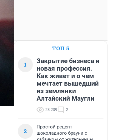
ТОП 5
Закрытие бизнеса и
1
новая профессия.
Как живет и о чем
мечтает вышедший
из землянки
Алтайский Маугли
23 239
2
Простой рецепт
2
шоколадного брауни с
кабачком от жительницы