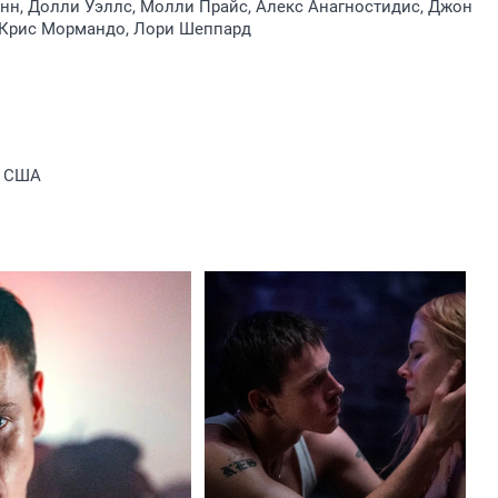
нн, Долли Уэллс, Молли Прайс, Алекс Анагностидис, Джон
 Крис Мормандо, Лори Шеппард
, США