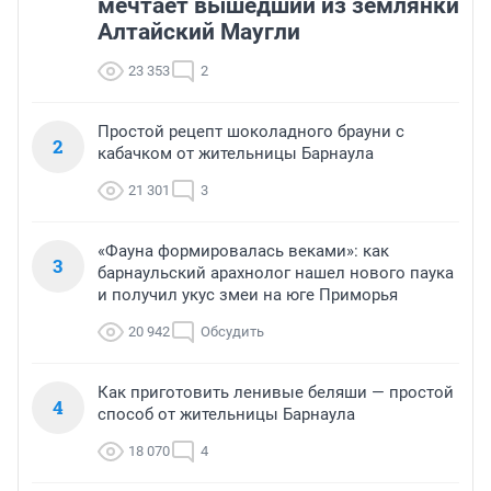
мечтает вышедший из землянки
Алтайский Маугли
23 353
2
Простой рецепт шоколадного брауни с
2
кабачком от жительницы Барнаула
21 301
3
«Фауна формировалась веками»: как
3
барнаульский арахнолог нашел нового паука
и получил укус змеи на юге Приморья
20 942
Обсудить
Как приготовить ленивые беляши — простой
4
способ от жительницы Барнаула
18 070
4