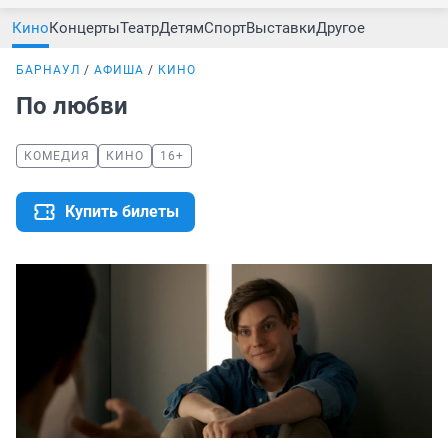
Кино
Концерты
Театр
Детям
Спорт
Выставки
Другое
БАРНАУЛ
АФИША
КИНО
По любви
КОМЕДИЯ
КИНО
16+
Купить билеты