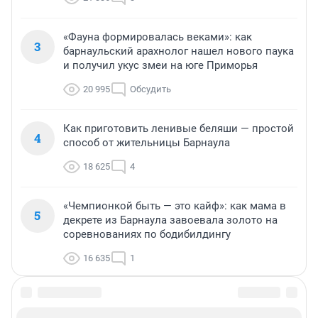
«Фауна формировалась веками»: как
3
барнаульский арахнолог нашел нового паука
и получил укус змеи на юге Приморья
20 995
Обсудить
Как приготовить ленивые беляши — простой
4
способ от жительницы Барнаула
18 625
4
«Чемпионкой быть — это кайф»: как мама в
5
декрете из Барнаула завоевала золото на
соревнованиях по бодибилдингу
16 635
1