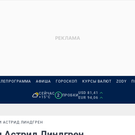
ЕЛЕПРОГРАММА
АФИША
ГОРОСКОП
КУРСЫ ВАЛЮТ
ZODY
П
USD 81,41
СЕЙЧАС
2
ПРОБКИ
+15°C
EUR 94,06
И АСТРИД ЛИНДГРЕН
и Астрид Линдгрен