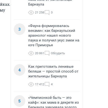
ках. 
Барнаула
му 
21 258
3
«Фауна формировалась
3
веками»: как барнаульский
арахнолог нашел нового
паука и получил укус змеи на
юге Приморья
20 861
Обсудить
Как приготовить ленивые
4
беляши — простой способ от
жительницы Барнаула
17 412
4
«Чемпионкой быть — это
5
кайф»: как мама в декрете из
Барнаула завоевала золото