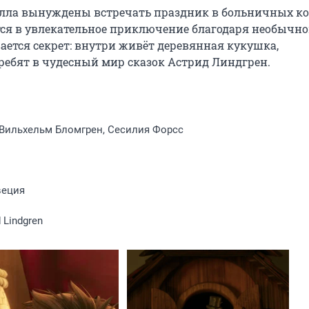
илла вынуждены встречать праздник в больничных кой
ся в увлекательное приключение благодаря необычно
ется секрет: внутри живёт деревянная кукушка, 
ребят в чудесный мир сказок Астрид Линдгрен.
g, Вильхельм Бломгрен, Сесилия Форсс
веция
d Lindgren