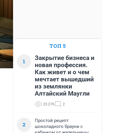
ТОП 5
Закрытие бизнеса и
1
новая профессия.
Как живет и о чем
мечтает вышедший
из землянки
Алтайский Маугли
23 276
2
Простой рецепт
2
шоколадного брауни с
кабачком от жительницы