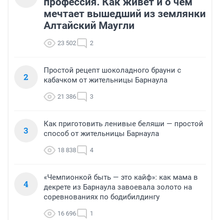
профессия. Как живет и о чем
мечтает вышедший из землянки
Алтайский Маугли
23 502
2
Простой рецепт шоколадного брауни с
2
кабачком от жительницы Барнаула
21 386
3
Как приготовить ленивые беляши — простой
3
способ от жительницы Барнаула
18 838
4
«Чемпионкой быть — это кайф»: как мама в
4
декрете из Барнаула завоевала золото на
соревнованиях по бодибилдингу
16 696
1