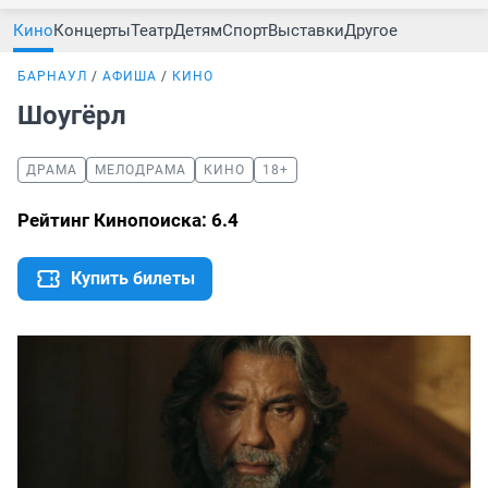
Кино
Концерты
Театр
Детям
Спорт
Выставки
Другое
БАРНАУЛ
АФИША
КИНО
Шоугёрл
ДРАМА
МЕЛОДРАМА
КИНО
18+
Рейтинг Кинопоиска: 6.4
Купить билеты