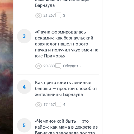
Барнаула
21 267
3
«Фауна формировалась
3
веками»: как барнаульский
арахнолог нашел нового
паука и получил укус змеи на
юге Приморья
20 880
Обсудить
Как приготовить ленивые
4
беляши — простой способ от
жительницы Барнаула
17 467
4
«Чемпионкой быть — это
5
кайф»: как мама в декрете из
Барнаула завоевала золото