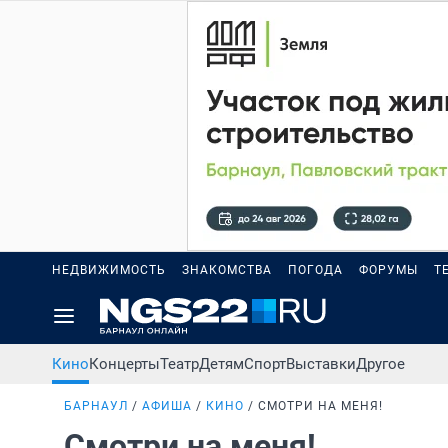
НЕДВИЖИМОСТЬ
ЗНАКОМСТВА
ПОГОДА
ФОРУМЫ
Т
Кино
Концерты
Театр
Детям
Спорт
Выставки
Другое
БАРНАУЛ
АФИША
КИНО
СМОТРИ НА МЕНЯ!
Смотри на меня!