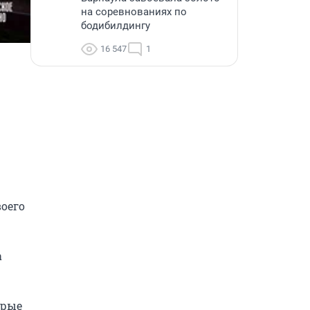
на соревнованиях по
бодибилдингу
16 547
1
оего 
 
рые 