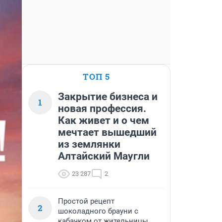
ТОП 5
Закрытие бизнеса и
1
новая профессия.
Как живет и о чем
мечтает вышедший
из землянки
Алтайский Маугли
23 287
2
Простой рецепт
2
шоколадного брауни с
кабачком от жительницы