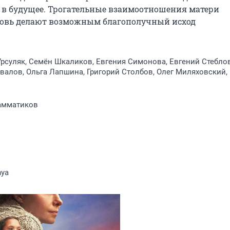
у в будущее. Трогательные взаимоотношения матери 
юбовь делают возможным благополучный исход 
рсуляк, Семён Шкаликов, Евгения Симонова, Евгений Стеблов
алов, Ольга Лапшина, Григорий Столбов, Олег Миляховский, 
амматиков
nya