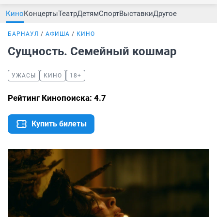
Кино
Концерты
Театр
Детям
Спорт
Выставки
Другое
БАРНАУЛ
АФИША
КИНО
Сущность. Семейный кошмар
УЖАСЫ
КИНО
18+
Рейтинг Кинопоиска: 4.7
Купить билеты