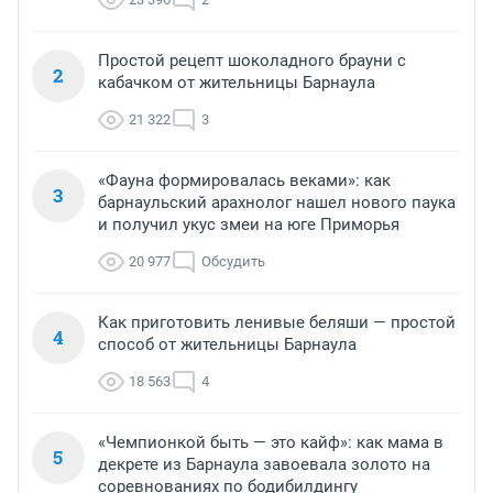
Простой рецепт шоколадного брауни с
2
кабачком от жительницы Барнаула
21 322
3
«Фауна формировалась веками»: как
3
барнаульский арахнолог нашел нового паука
и получил укус змеи на юге Приморья
20 977
Обсудить
Как приготовить ленивые беляши — простой
4
способ от жительницы Барнаула
18 563
4
«Чемпионкой быть — это кайф»: как мама в
5
декрете из Барнаула завоевала золото на
соревнованиях по бодибилдингу