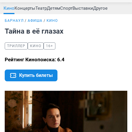
Кино
Концерты
Театр
Детям
Спорт
Выставки
Другое
БАРНАУЛ
АФИША
КИНО
Тайна в её глазах
ТРИЛЛЕР
КИНО
16+
Рейтинг Кинопоиска: 6.4
Купить билеты