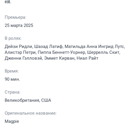
ей.
Премьера:
25 марта 2025
В ролях:
Дейзи Ридли, Шазад Латиф, Матильда Анна Ингрид Лутс,
Алистэр Петри, Пиппа Беннетт-Уорнер, Шеррелль Скит,
Дженни Гэлловэй, Эммет Кирван, Ниал Райт
Время:
90 мин.
Страна:
Великобритания, США
Оригинальное название:
Magpie