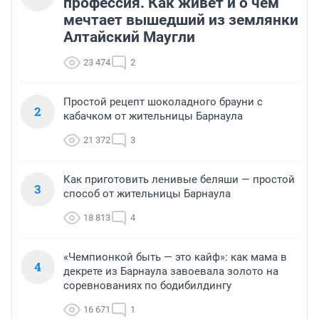
профессия. Как живет и о чем
мечтает вышедший из землянки
Алтайский Маугли
23 474
2
Простой рецепт шоколадного брауни с
2
кабачком от жительницы Барнаула
21 372
3
Как приготовить ленивые беляши — простой
3
способ от жительницы Барнаула
18 813
4
«Чемпионкой быть — это кайф»: как мама в
4
декрете из Барнаула завоевала золото на
соревнованиях по бодибилдингу
16 671
1