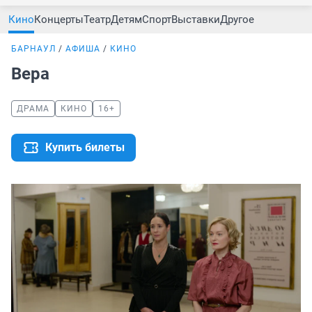
Кино
Концерты
Театр
Детям
Спорт
Выставки
Другое
БАРНАУЛ
АФИША
КИНО
Вера
ДРАМА
КИНО
16+
Купить билеты