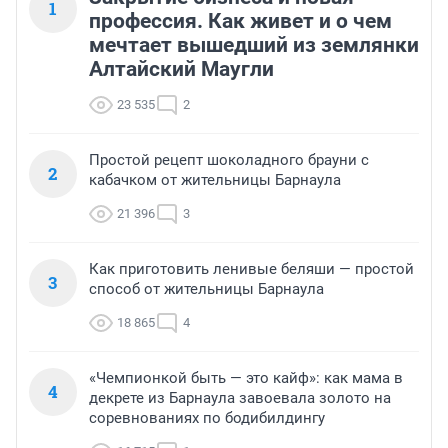
1
профессия. Как живет и о чем
мечтает вышедший из землянки
Алтайский Маугли
23 535
2
Простой рецепт шоколадного брауни с
2
кабачком от жительницы Барнаула
21 396
3
Как приготовить ленивые беляши — простой
3
способ от жительницы Барнаула
18 865
4
«Чемпионкой быть — это кайф»: как мама в
4
декрете из Барнаула завоевала золото на
соревнованиях по бодибилдингу