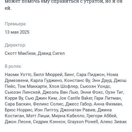
может помочь ему справиться с утратой, но и он 
ей.
Премьера:
13 мая 2025
Директор:
Скотт МакГихи, Дэвид Сигел
В ролях:
Наоми Уоттс, Билл Мюррей, Бинг, Сара Пиджон, Нома
Думезвени, Карла Гуджино, Констанс Ву, Энн Дауд, Джош
Пейс, Том Маккарти, Хлоя Шофлер, Сьюзэн Уондс,
Сьюзэн Линскей, Джоэль Ван Лью, Энни Фокс, Оуэн Тиг,
Кэрри Ву, Сью Джин Ким, Joe Castle Baker, Гари Литман,
Сара Баскин, Феликс Солис, Джесс Габор, Анна Фихман,
Брюс Норрис, Иэн Литгоу, Джонатан Равив, Джина
Костиган, Мэтт Лиши, Мирна Кабелло, Грегори Аббей,
Джон Леоне, Седрик Кэннон, Grayson Powell, Алекс Зивак