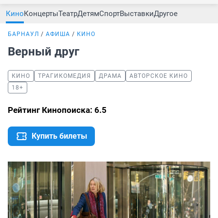
Кино
Концерты
Театр
Детям
Спорт
Выставки
Другое
БАРНАУЛ
АФИША
КИНО
Верный друг
КИНО
ТРАГИКОМЕДИЯ
ДРАМА
АВТОРСКОЕ КИНО
18+
Рейтинг Кинопоиска: 6.5
Купить билеты