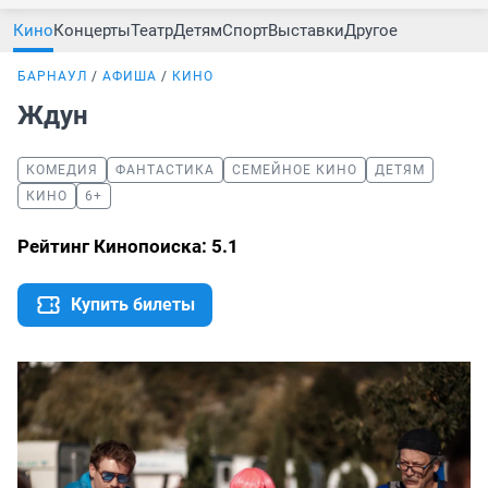
Кино
Концерты
Театр
Детям
Спорт
Выставки
Другое
БАРНАУЛ
АФИША
КИНО
Ждун
КОМЕДИЯ
ФАНТАСТИКА
СЕМЕЙНОЕ КИНО
ДЕТЯМ
КИНО
6+
Рейтинг Кинопоиска: 5.1
Купить билеты