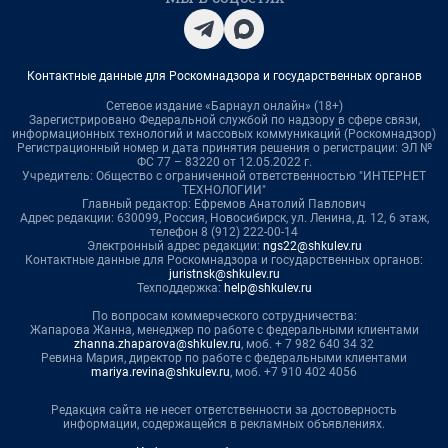
Контактные данные для Роскомнадзора и государственных органов
Сетевое издание «Барнаул онлайн» (18+)
Зарегистрировано Федеральной службой по надзору в сфере связи,
информационных технологий и массовых коммуникаций (Роскомнадзор)
Регистрационный номер и дата принятия решения о регистрации: ЭЛ №
ФС 77 – 83220 от 12.05.2022 г.
Учредитель: Общество с ограниченной ответственностью "ИНТЕРНЕТ
ТЕХНОЛОГИИ"
Главный редактор: Ефремов Анатолий Павлович
Адрес редакции: 630099, Россия, Новосибирск, ул. Ленина, д. 12, 6 этаж,
телефон 8 (912) 222-00-14
Электронный адрес редакции:
ngs22@shkulev.ru
Контактные данные для Роскомнадзора и государственных органов:
juristnsk@shkulev.ru
Техподдержка:
help@shkulev.ru
По вопросам коммерческого сотрудничества:
Жапарова Жанна, менеджер по работе с федеральными клиентами
zhanna.zhaparova@shkulev.ru
, моб. + 7 982 640 34 32
Ревина Мария, директор по работе с федеральными клиентами
mariya.revina@shkulev.ru
, моб. +7 910 402 4056
Редакция сайта не несет ответственности за достоверность
информации, содержащейся в рекламных объявлениях.