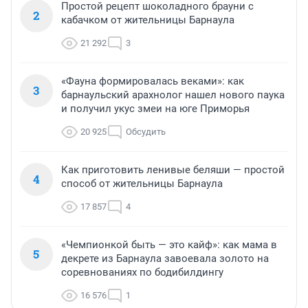
Простой рецепт шоколадного брауни с
2
кабачком от жительницы Барнаула
21 292
3
«Фауна формировалась веками»: как
3
барнаульский арахнолог нашел нового паука
и получил укус змеи на юге Приморья
20 925
Обсудить
Как приготовить ленивые беляши — простой
4
способ от жительницы Барнаула
17 857
4
«Чемпионкой быть — это кайф»: как мама в
5
декрете из Барнаула завоевала золото на
соревнованиях по бодибилдингу
16 576
1