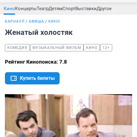
Кино
Концерты
Театр
Детям
Спорт
Выставки
Другое
БАРНАУЛ
АФИША
КИНО
Женатый холостяк
КОМЕДИЯ
МУЗЫКАЛЬНЫЙ ФИЛЬМ
КИНО
12+
Рейтинг Кинопоиска: 7.8
Купить билеты