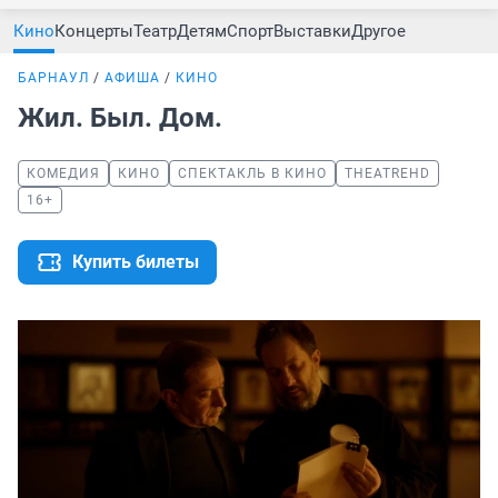
Кино
Концерты
Театр
Детям
Спорт
Выставки
Другое
БАРНАУЛ
АФИША
КИНО
Жил. Был. Дом.
КОМЕДИЯ
КИНО
СПЕКТАКЛЬ В КИНО
THEATREHD
16+
Купить билеты