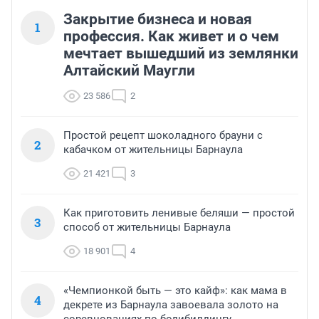
Закрытие бизнеса и новая
1
профессия. Как живет и о чем
мечтает вышедший из землянки
Алтайский Маугли
23 586
2
Простой рецепт шоколадного брауни с
2
кабачком от жительницы Барнаула
21 421
3
Как приготовить ленивые беляши — простой
3
способ от жительницы Барнаула
18 901
4
«Чемпионкой быть — это кайф»: как мама в
4
декрете из Барнаула завоевала золото на
соревнованиях по бодибилдингу