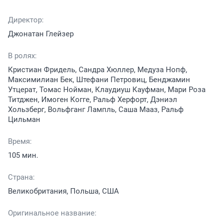
Директор:
Джонатан Глейзер
В ролях:
Кристиан Фридель, Сандра Хюллер, Медуза Нопф,
Максимилиан Бек, Штефани Петровиц, Бенджамин
Утцерат, Томас Нойман, Клаудиуш Кауфман, Мари Роза
Титджен, Имоген Когге, Ральф Херфорт, Дэниэл
Хользберг, Вольфганг Лампль, Саша Мааз, Ральф
Цильман
Время:
105 мин.
Страна:
Великобритания, Польша, США
Оригинальное название: