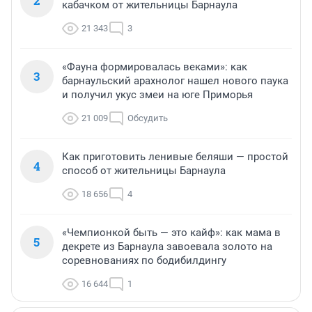
2
кабачком от жительницы Барнаула
21 343
3
«Фауна формировалась веками»: как
3
барнаульский арахнолог нашел нового паука
и получил укус змеи на юге Приморья
21 009
Обсудить
Как приготовить ленивые беляши — простой
4
способ от жительницы Барнаула
18 656
4
«Чемпионкой быть — это кайф»: как мама в
5
декрете из Барнаула завоевала золото на
соревнованиях по бодибилдингу
16 644
1