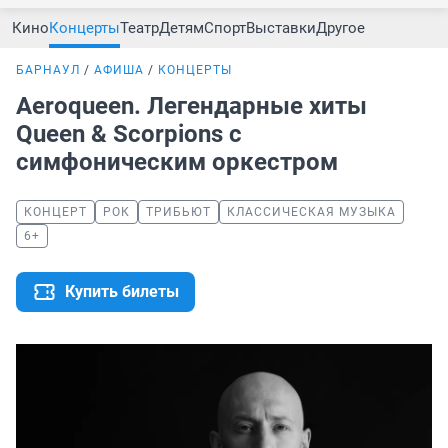
Кино
Концерты
Театр
Детям
Спорт
Выставки
Другое
БАРНАУЛ
АФИША
КОНЦЕРТЫ
Aeroqueen. Легендарные хиты
Queen & Scorpions с
симфоническим оркестром
КОНЦЕРТ
РОК
ТРИБЬЮТ
КЛАССИЧЕСКАЯ МУЗЫКА
6+
Купить билеты