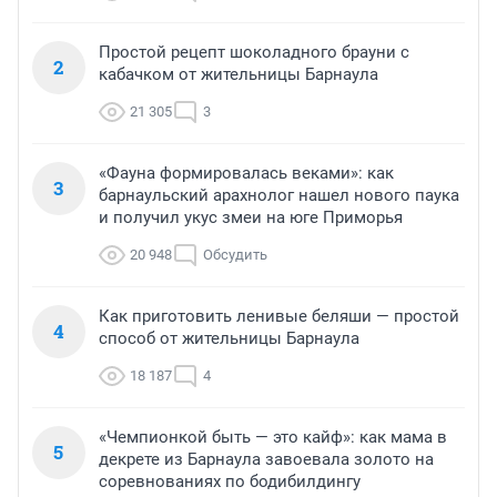
Простой рецепт шоколадного брауни с
2
кабачком от жительницы Барнаула
21 305
3
«Фауна формировалась веками»: как
3
барнаульский арахнолог нашел нового паука
и получил укус змеи на юге Приморья
20 948
Обсудить
Как приготовить ленивые беляши — простой
4
способ от жительницы Барнаула
18 187
4
«Чемпионкой быть — это кайф»: как мама в
5
декрете из Барнаула завоевала золото на
соревнованиях по бодибилдингу