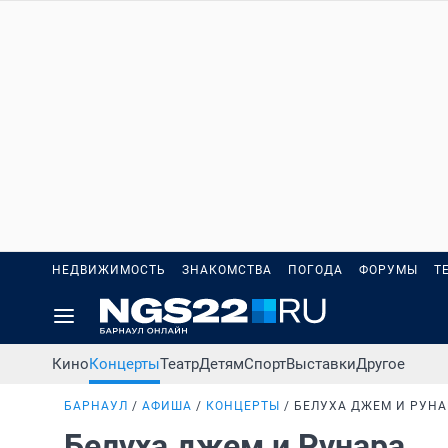
НЕДВИЖИМОСТЬ
ЗНАКОМСТВА
ПОГОДА
ФОРУМЫ
Т
Кино
Концерты
Театр
Детям
Спорт
Выставки
Другое
БАРНАУЛ
АФИША
КОНЦЕРТЫ
БЕЛУХА ДЖЕМ И РУНА
Белуха джем и Рунара