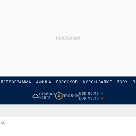
ЕЛЕПРОГРАММА
АФИША
ГОРОСКОП
КУРСЫ ВАЛЮТ
ZODY
П
USD 80,93
СЕЙЧАС
4
ПРОБКИ
+25°C
EUR 93,19
РА