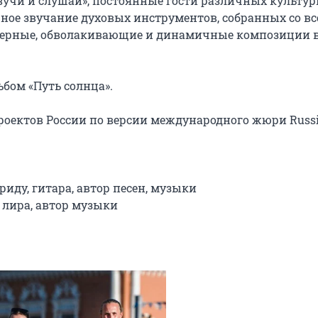
Звучи и слушай», постоянные гости различных культур
ое звучание духовых инструментов, собранных со все
сферные, обволакивающие и динамичные композиции в
бом «Путь солнца».

роектов России по версии международного жюри Russi
ду, гитара, автор песен, музыки

 лира, автор музыки
