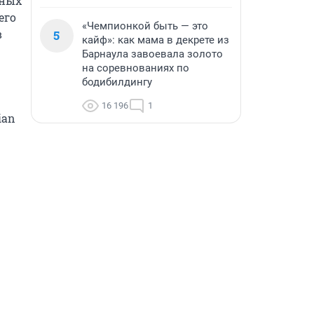
ных 
го 
«Чемпионкой быть — это
 
5
кайф»: как мама в декрете из
Барнаула завоевала золото
на соревнованиях по
бодибилдингу
16 196
1
an 