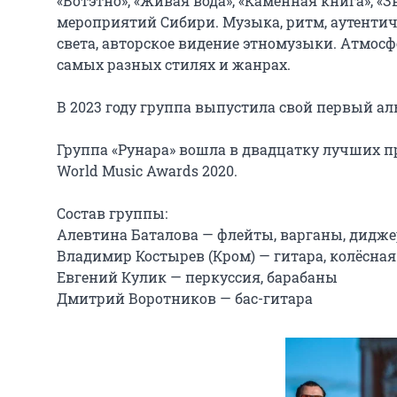
«Вотэтно», «Живая вода», «Каменная книга», «
мероприятий Сибири. Музыка, ритм, аутентичн
света, авторское видение этномузыки. Атмо
самых разных стилях и жанрах.

В 2023 году группа выпустила свой первый аль
Группа «Рунара» вошла в двадцатку лучших п
World Music Awards 2020.

Состав группы:

Алевтина Баталова — флейты, варганы, диджери
Владимир Костырев (Кром) — гитара, колёсная
Евгений Кулик — перкуссия, барабаны

Дмитрий Воротников — бас-гитара