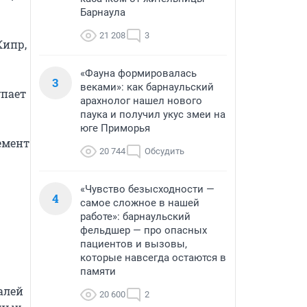
Барнаула
21 208
3
ипр, 
«Фауна формировалась
3
веками»: как барнаульский
пает 
арахнолог нашел нового
паука и получил укус змеи на
юге Приморья
мент 
20 744
Обсудить
«Чувство безысходности —
4
самое сложное в нашей
работе»: барнаульский
фельдшер — про опасных
пациентов и вызовы,
которые навсегда остаются в
памяти
алей 
20 600
2