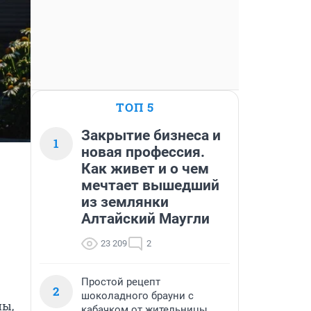
ТОП 5
Закрытие бизнеса и
1
новая профессия.
Как живет и о чем
мечтает вышедший
из землянки
Алтайский Маугли
23 209
2
Простой рецепт
2
шоколадного брауни с
ы, 
кабачком от жительницы