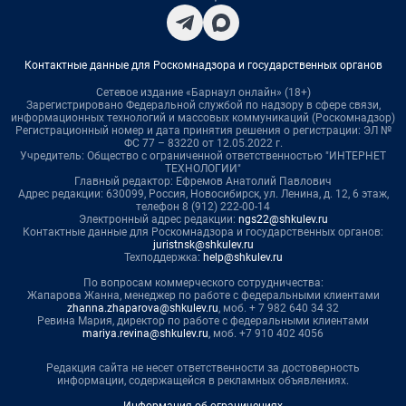
Контактные данные для Роскомнадзора и государственных органов
Сетевое издание «Барнаул онлайн» (18+)
Зарегистрировано Федеральной службой по надзору в сфере связи,
информационных технологий и массовых коммуникаций (Роскомнадзор)
Регистрационный номер и дата принятия решения о регистрации: ЭЛ №
ФС 77 – 83220 от 12.05.2022 г.
Учредитель: Общество с ограниченной ответственностью "ИНТЕРНЕТ
ТЕХНОЛОГИИ"
Главный редактор: Ефремов Анатолий Павлович
Адрес редакции: 630099, Россия, Новосибирск, ул. Ленина, д. 12, 6 этаж,
телефон 8 (912) 222-00-14
Электронный адрес редакции:
ngs22@shkulev.ru
Контактные данные для Роскомнадзора и государственных органов:
juristnsk@shkulev.ru
Техподдержка:
help@shkulev.ru
По вопросам коммерческого сотрудничества:
Жапарова Жанна, менеджер по работе с федеральными клиентами
zhanna.zhaparova@shkulev.ru
, моб. + 7 982 640 34 32
Ревина Мария, директор по работе с федеральными клиентами
mariya.revina@shkulev.ru
, моб. +7 910 402 4056
Редакция сайта не несет ответственности за достоверность
информации, содержащейся в рекламных объявлениях.