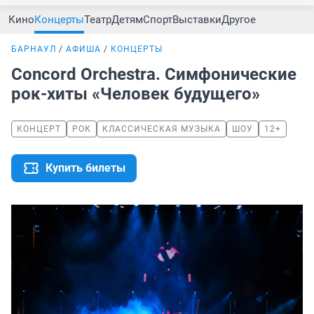
Кино
Концерты
Театр
Детям
Спорт
Выставки
Другое
БАРНАУЛ
АФИША
КОНЦЕРТЫ
Concord Orchestra. Симфонические
рок-хиты «Человек будущего»
КОНЦЕРТ
РОК
КЛАССИЧЕСКАЯ МУЗЫКА
ШОУ
12+
Купить билеты