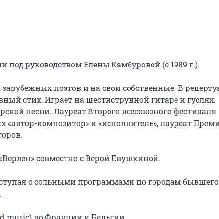
 под руководством Елены Камбуровой (с 1989 г.).

 зарубежных поэтов и на свои собственные. В репертуа
ный стих. Играет на шестиструнной гитаре и гуслях.

орской песни. Лауреат Второго всесоюзного фестиваля 
х «автор-композитор» и «исполнитель», лауреат Преми
оров.

а «Верлен» совместно с Верой Евушкиной.

ступая с сольными программами по городам бывшего С


 music) во Франции и Бельгии.
