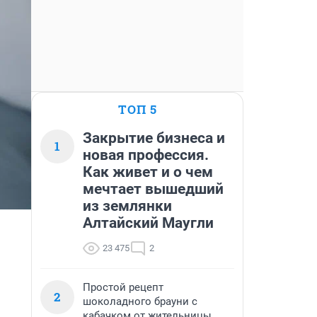
ТОП 5
Закрытие бизнеса и
1
новая профессия.
Как живет и о чем
мечтает вышедший
из землянки
Алтайский Маугли
23 475
2
Простой рецепт
2
шоколадного брауни с
кабачком от жительницы