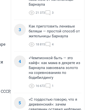
Барнаула
21 373
3
Как приготовить ленивые
3
беляши — простой способ от
жительницы Барнаула
ре 
18 815
4
«Чемпионкой быть — это
4
и 
кайф»: как мама в декрете из
Барнаула завоевала золото
на соревнованиях по
бодибилдингу
16 672
1
ССР, 
«С гордостью говорю, что я
5
деревенский»: зачем
северянин оставил нефтяную