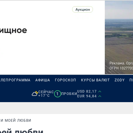
ЕЛЕПРОГРАММА
АФИША
ГОРОСКОП
КУРСЫ ВАЛЮТ
ZODY
П
USD 82,17
СЕЙЧАС
1
ПРОБКИ
+17°C
EUR 94,84
НИ МОЕЙ ЛЮБВИ
оей любви