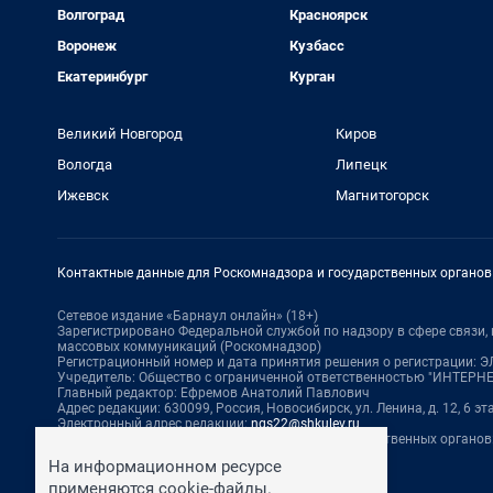
Волгоград
Красноярск
Воронеж
Кузбасс
Екатеринбург
Курган
Великий Новгород
Киров
Вологда
Липецк
Ижевск
Магнитогорск
Контактные данные для Роскомнадзора и государственных органов
Сетевое издание «Барнаул онлайн» (18+)
Зарегистрировано Федеральной службой по надзору в сфере связи
массовых коммуникаций (Роскомнадзор)
Регистрационный номер и дата принятия решения о регистрации: ЭЛ 
Учредитель: Общество с ограниченной ответственностью "ИНТЕР
Главный редактор: Ефремов Анатолий Павлович
Адрес редакции: 630099, Россия, Новосибирск, ул. Ленина, д. 12, 6 эт
Электронный адрес редакции:
ngs22@shkulev.ru
Контактные данные для Роскомнадзора и государственных органов
Техподдержка:
help@shkulev.ru
На информационном ресурсе
По вопросам коммерческого сотрудничества:
применяются cookie-файлы.