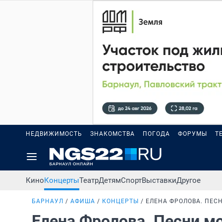
НЕДВИЖИМОСТЬ
ЗНАКОМСТВА
ПОГОДА
ФОРУМЫ
Т
Кино
Концерты
Театр
Детям
Спорт
Выставки
Другое
БАРНАУЛ
АФИША
КОНЦЕРТЫ
ЕЛЕНА ФРОЛОВА. ПЕС
Елена Фролова. Песни м