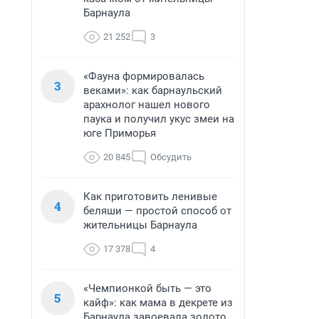
Барнаула
21 252
3
«Фауна формировалась
3
веками»: как барнаульский
арахнолог нашел нового
паука и получил укус змеи на
юге Приморья
20 845
Обсудить
Как приготовить ленивые
4
беляши — простой способ от
жительницы Барнаула
17 378
4
«Чемпионкой быть — это
5
кайф»: как мама в декрете из
Барнаула завоевала золото