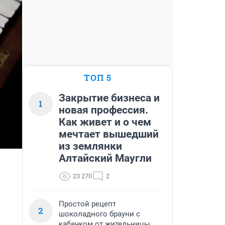
ТОП 5
Закрытие бизнеса и
1
новая профессия.
Как живет и о чем
мечтает вышедший
из землянки
Алтайский Маугли
23 270
2
Простой рецепт
2
шоколадного брауни с
кабачком от жительницы