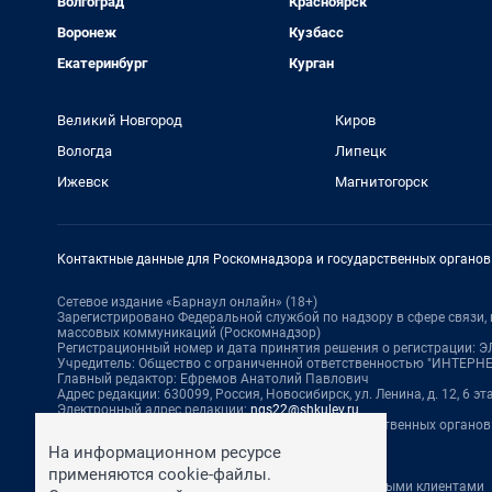
Волгоград
Красноярск
Воронеж
Кузбасс
Екатеринбург
Курган
Великий Новгород
Киров
Вологда
Липецк
Ижевск
Магнитогорск
Контактные данные для Роскомнадзора и государственных органов
Сетевое издание «Барнаул онлайн» (18+)
Зарегистрировано Федеральной службой по надзору в сфере связи
массовых коммуникаций (Роскомнадзор)
Регистрационный номер и дата принятия решения о регистрации: ЭЛ 
Учредитель: Общество с ограниченной ответственностью "ИНТЕР
Главный редактор: Ефремов Анатолий Павлович
Адрес редакции: 630099, Россия, Новосибирск, ул. Ленина, д. 12, 6 эт
Электронный адрес редакции:
ngs22@shkulev.ru
Контактные данные для Роскомнадзора и государственных органов
Техподдержка:
help@shkulev.ru
На информационном ресурсе
По вопросам коммерческого сотрудничества:
применяются cookie-файлы.
Жапарова Жанна, менеджер по работе с федеральными клиентами