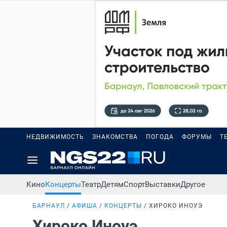
НЕДВИЖИМОСТЬ
ЗНАКОМСТВА
ПОГОДА
ФОРУМЫ
Т
Кино
Концерты
Театр
Детям
Спорт
Выставки
Другое
БАРНАУЛ
АФИША
КОНЦЕРТЫ
ХИРОКО ИНОУЭ
Хироко Иноуэ