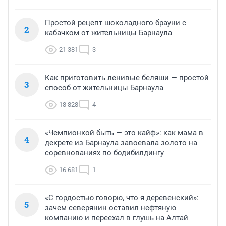
Простой рецепт шоколадного брауни с
2
кабачком от жительницы Барнаула
21 381
3
Как приготовить ленивые беляши — простой
3
способ от жительницы Барнаула
18 828
4
«Чемпионкой быть — это кайф»: как мама в
4
декрете из Барнаула завоевала золото на
соревнованиях по бодибилдингу
16 681
1
«С гордостью говорю, что я деревенский»:
5
зачем северянин оставил нефтяную
компанию и переехал в глушь на Алтай