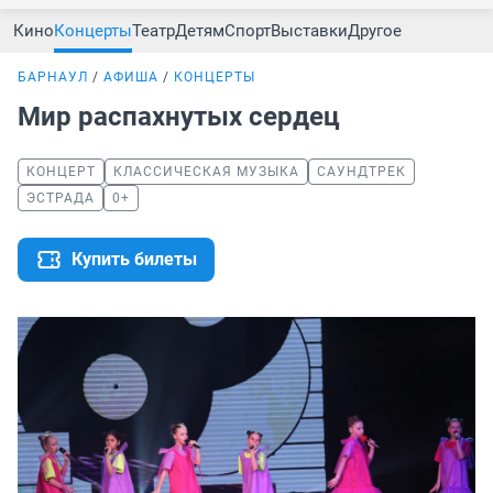
Кино
Концерты
Театр
Детям
Спорт
Выставки
Другое
БАРНАУЛ
АФИША
КОНЦЕРТЫ
Мир распахнутых сердец
КОНЦЕРТ
КЛАССИЧЕСКАЯ МУЗЫКА
САУНДТРЕК
ЭСТРАДА
0+
Купить билеты