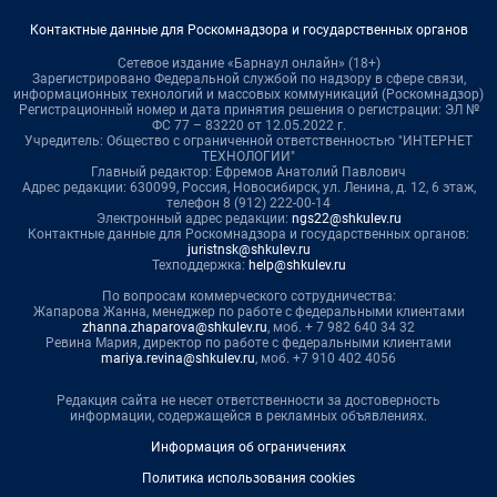
Контактные данные для Роскомнадзора и государственных органов
Сетевое издание «Барнаул онлайн» (18+)
Зарегистрировано Федеральной службой по надзору в сфере связи,
информационных технологий и массовых коммуникаций (Роскомнадзор)
Регистрационный номер и дата принятия решения о регистрации: ЭЛ №
ФС 77 – 83220 от 12.05.2022 г.
Учредитель: Общество с ограниченной ответственностью "ИНТЕРНЕТ
ТЕХНОЛОГИИ"
Главный редактор: Ефремов Анатолий Павлович
Адрес редакции: 630099, Россия, Новосибирск, ул. Ленина, д. 12, 6 этаж,
телефон 8 (912) 222-00-14
Электронный адрес редакции:
ngs22@shkulev.ru
Контактные данные для Роскомнадзора и государственных органов:
juristnsk@shkulev.ru
Техподдержка:
help@shkulev.ru
По вопросам коммерческого сотрудничества:
Жапарова Жанна, менеджер по работе с федеральными клиентами
zhanna.zhaparova@shkulev.ru
, моб. + 7 982 640 34 32
Ревина Мария, директор по работе с федеральными клиентами
mariya.revina@shkulev.ru
, моб. +7 910 402 4056
Редакция сайта не несет ответственности за достоверность
информации, содержащейся в рекламных объявлениях.
Информация об ограничениях
Политика использования cookies