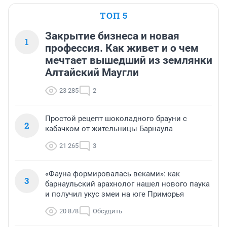
ТОП 5
Закрытие бизнеса и новая
1
профессия. Как живет и о чем
мечтает вышедший из землянки
Алтайский Маугли
23 285
2
Простой рецепт шоколадного брауни с
2
кабачком от жительницы Барнаула
21 265
3
«Фауна формировалась веками»: как
3
барнаульский арахнолог нашел нового паука
и получил укус змеи на юге Приморья
20 878
Обсудить