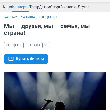
Кино
Концерты
Театр
Детям
Спорт
Выставки
Другое
БАРНАУЛ
АФИША
КОНЦЕРТЫ
Мы — друзья, мы — семья, мы —
страна!
КОНЦЕРТ
ЭСТРАДА
0+
Купить билеты