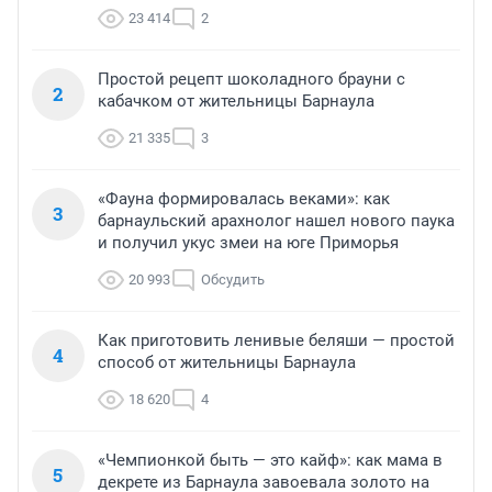
23 414
2
Простой рецепт шоколадного брауни с
2
кабачком от жительницы Барнаула
21 335
3
«Фауна формировалась веками»: как
3
барнаульский арахнолог нашел нового паука
и получил укус змеи на юге Приморья
20 993
Обсудить
Как приготовить ленивые беляши — простой
4
способ от жительницы Барнаула
18 620
4
«Чемпионкой быть — это кайф»: как мама в
5
декрете из Барнаула завоевала золото на