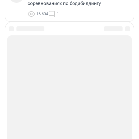
соревнованиях по бодибилдингу
16 634
1
ЗНАКОМСТВА В БАРНАУЛЕ
ПОГОДА В БАРНАУЛЕ
ПРОБКИ В БАРНАУЛЕ
ФОРУМЫ В БАРНАУЛЕ
ТУРИЗМ В БАРНАУЛЕ
КУРСЫ ВАЛЮТ В БАРНАУЛЕ
ПРОМОКОДЫ В БАРНАУЛЕ
ТЕЛЕПРОГРАММА В БАРНАУЛЕ
ГОРОСКОП
Сообщить новость
Рубрики
Реклама на сайте
О компании