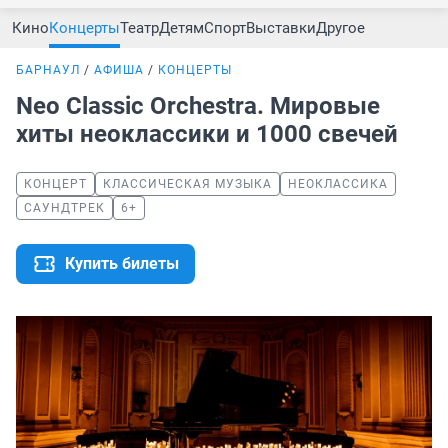
Кино
Концерты
Театр
Детям
Спорт
Выставки
Другое
БАРНАУЛ
АФИША
КОНЦЕРТЫ
Neo Classic Orchestra. Мировые
хиты неоклассики и 1000 свечей
КОНЦЕРТ
КЛАССИЧЕСКАЯ МУЗЫКА
НЕОКЛАССИКА
САУНДТРЕК
6+
Купить билеты