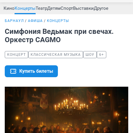
Кино
Концерты
Театр
Детям
Спорт
Выставки
Другое
БАРНАУЛ
АФИША
КОНЦЕРТЫ
Симфония Ведьмак при свечах.
Оркестр CAGMO
КОНЦЕРТ
КЛАССИЧЕСКАЯ МУЗЫКА
ШОУ
6+
Купить билеты