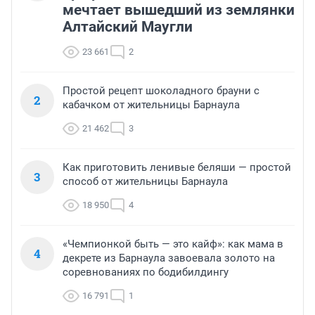
мечтает вышедший из землянки
Алтайский Маугли
23 661
2
Простой рецепт шоколадного брауни с
2
кабачком от жительницы Барнаула
21 462
3
Как приготовить ленивые беляши — простой
3
способ от жительницы Барнаула
18 950
4
«Чемпионкой быть — это кайф»: как мама в
4
декрете из Барнаула завоевала золото на
соревнованиях по бодибилдингу
16 791
1