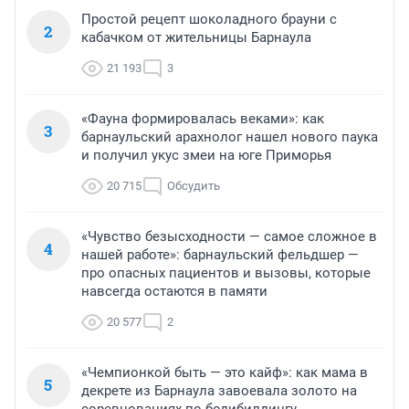
Простой рецепт шоколадного брауни с
2
кабачком от жительницы Барнаула
21 193
3
«Фауна формировалась веками»: как
3
барнаульский арахнолог нашел нового паука
и получил укус змеи на юге Приморья
20 715
Обсудить
«Чувство безысходности — самое сложное в
4
нашей работе»: барнаульский фельдшер —
про опасных пациентов и вызовы, которые
навсегда остаются в памяти
20 577
2
«Чемпионкой быть — это кайф»: как мама в
5
декрете из Барнаула завоевала золото на
соревнованиях по бодибилдингу