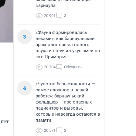
Барнаула
20 901
3
«Фауна формировалась
3
веками»: как барнаульский
арахнолог нашел нового
паука и получил укус змеи на
юге Приморья
20 704
Обсудить
«Чувство безысходности —
4
самое сложное в нашей
работе»: барнаульский
фельдшер — про опасных
пациентов и вызовы,
которые навсегда остаются в
памяти
лет 
20 571
2