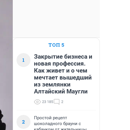
ТОП 5
Закрытие бизнеса и
1
новая профессия.
Как живет и о чем
мечтает вышедший
из землянки
Алтайский Маугли
23 185
2
Простой рецепт
2
шоколадного брауни с
кабачком от жительницы