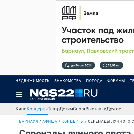
НЕДВИЖИМОСТЬ
ЗНАКОМСТВА
ПОГОДА
ФОРУМЫ
Т
Кино
Концерты
Театр
Детям
Спорт
Выставки
Другое
БАРНАУЛ
АФИША
КОНЦЕРТЫ
СЕРЕНАДЫ ЛУННОГО С
Серенады лунного света