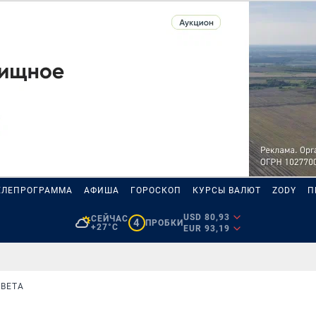
ЕЛЕПРОГРАММА
АФИША
ГОРОСКОП
КУРСЫ ВАЛЮТ
ZODY
П
USD 80,93
СЕЙЧАС
4
ПРОБКИ
+27°C
EUR 93,19
ВЕТА