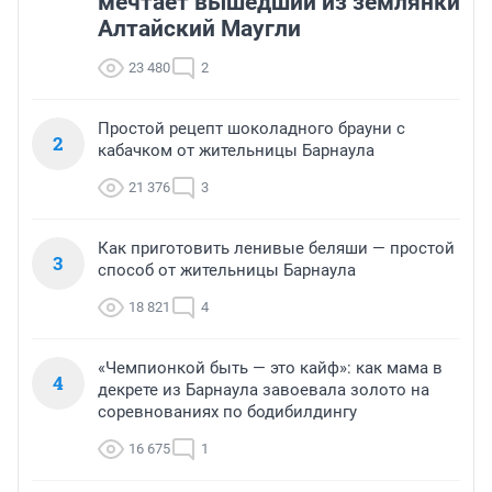
мечтает вышедший из землянки
Алтайский Маугли
23 480
2
Простой рецепт шоколадного брауни с
2
кабачком от жительницы Барнаула
21 376
3
Как приготовить ленивые беляши — простой
3
способ от жительницы Барнаула
18 821
4
«Чемпионкой быть — это кайф»: как мама в
4
декрете из Барнаула завоевала золото на
соревнованиях по бодибилдингу
16 675
1