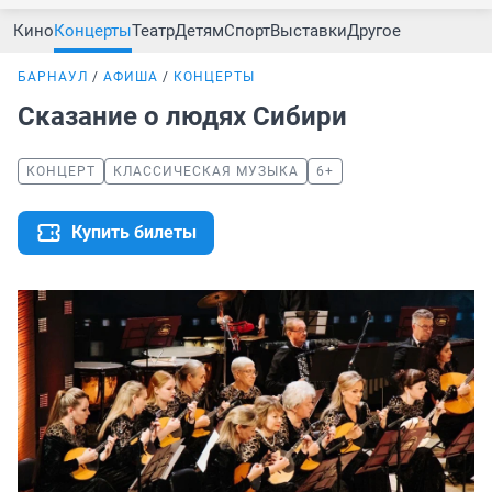
Кино
Концерты
Театр
Детям
Спорт
Выставки
Другое
БАРНАУЛ
АФИША
КОНЦЕРТЫ
Сказание о людях Сибири
КОНЦЕРТ
КЛАССИЧЕСКАЯ МУЗЫКА
6+
Купить билеты