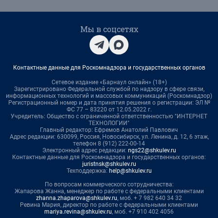
Мы в соцсетях
Контактные данные для Роскомнадзора и государственных органов
Сетевое издание «Барнаул онлайн» (18+)
Зарегистрировано Федеральной службой по надзору в сфере связи,
информационных технологий и массовых коммуникаций (Роскомнадзор)
Регистрационный номер и дата принятия решения о регистрации: ЭЛ №
ФС 77 – 83220 от 12.05.2022 г.
Учредитель: Общество с ограниченной ответственностью "ИНТЕРНЕТ
ТЕХНОЛОГИИ"
Главный редактор: Ефремов Анатолий Павлович
Адрес редакции: 630099, Россия, Новосибирск, ул. Ленина, д. 12, 6 этаж,
телефон 8 (912) 222-00-14
Электронный адрес редакции:
ngs22@shkulev.ru
Контактные данные для Роскомнадзора и государственных органов:
juristnsk@shkulev.ru
Техподдержка:
help@shkulev.ru
По вопросам коммерческого сотрудничества:
Жапарова Жанна, менеджер по работе с федеральными клиентами
zhanna.zhaparova@shkulev.ru
, моб. + 7 982 640 34 32
Ревина Мария, директор по работе с федеральными клиентами
mariya.revina@shkulev.ru
, моб. +7 910 402 4056