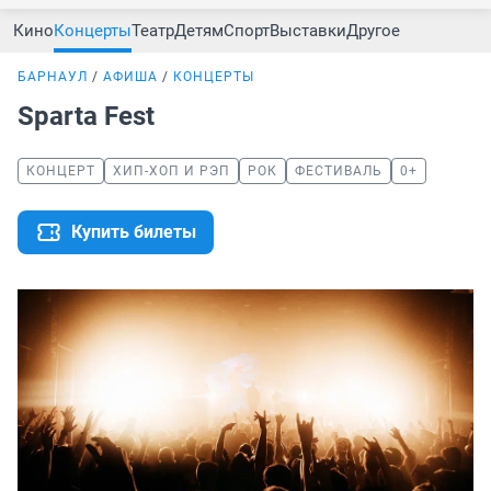
Кино
Концерты
Театр
Детям
Спорт
Выставки
Другое
БАРНАУЛ
АФИША
КОНЦЕРТЫ
Sparta Fest
КОНЦЕРТ
ХИП-ХОП И РЭП
РОК
ФЕСТИВАЛЬ
0+
Купить билеты