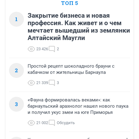
ТОП 5
Закрытие бизнеса и новая
1
профессия. Как живет и о чем
мечтает вышедший из землянки
Алтайский Маугли
23 426
2
Простой рецепт шоколадного брауни с
2
кабачком от жительницы Барнаула
21 339
3
«Фауна формировалась веками»: как
3
барнаульский арахнолог нашел нового паука
и получил укус змеи на юге Приморья
21 002
Обсудить