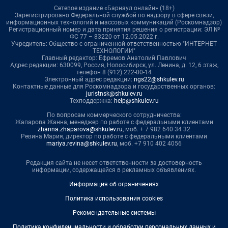
Сетевое издание «Барнаул онлайн» (18+)
Зарегистрировано Федеральной службой по надзору в сфере связи,
информационных технологий и массовых коммуникаций (Роскомнадзор)
Регистрационный номер и дата принятия решения о регистрации: ЭЛ №
ФС 77 – 83220 от 12.05.2022 г.
Учредитель: Общество с ограниченной ответственностью "ИНТЕРНЕТ
ТЕХНОЛОГИИ"
Главный редактор: Ефремов Анатолий Павлович
Адрес редакции: 630099, Россия, Новосибирск, ул. Ленина, д. 12, 6 этаж,
телефон 8 (912) 222-00-14
Электронный адрес редакции:
ngs22@shkulev.ru
Контактные данные для Роскомнадзора и государственных органов:
juristnsk@shkulev.ru
Техподдержка:
help@shkulev.ru
По вопросам коммерческого сотрудничества:
Жапарова Жанна, менеджер по работе с федеральными клиентами
zhanna.zhaparova@shkulev.ru
, моб. + 7 982 640 34 32
Ревина Мария, директор по работе с федеральными клиентами
mariya.revina@shkulev.ru
, моб. +7 910 402 4056
Редакция сайта не несет ответственности за достоверность
информации, содержащейся в рекламных объявлениях.
Информация об ограничениях
Политика использования cookies
Рекомендательные системы
Политика конфиденциальности и обработки персональных данных и