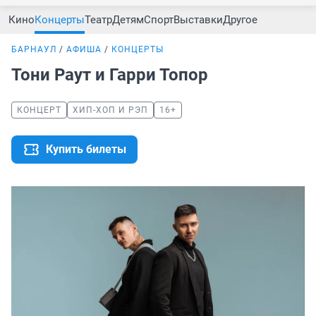
Кино
Концерты
Театр
Детям
Спорт
Выставки
Другое
БАРНАУЛ
АФИША
КОНЦЕРТЫ
Тони Раут и Гарри Топор
КОНЦЕРТ
ХИП-ХОП И РЭП
16+
Купить билеты