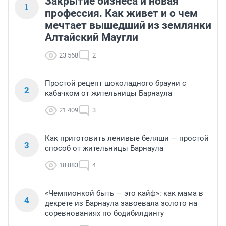
Закрытие бизнеса и новая
1
профессия. Как живет и о чем
мечтает вышедший из землянки
Алтайский Маугли
23 568
2
Простой рецепт шоколадного брауни с
2
кабачком от жительницы Барнаула
21 409
3
Как приготовить ленивые беляши — простой
3
способ от жительницы Барнаула
18 883
4
«Чемпионкой быть — это кайф»: как мама в
4
декрете из Барнаула завоевала золото на
соревнованиях по бодибилдингу