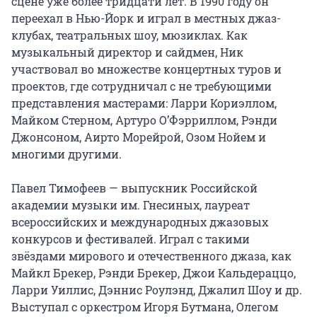
сцене уже более тридцати лет. В 1990 году он 
переехал в Нью-Йорк и играл в местных джаз-
клубах, театральных шоу, мюзиклах. Как 
музыкальный директор и сайдмен, Ник 
участвовал во множестве концертных туров и 
проектов, где сотрудничал с не требующими 
представления мастерами: Ларри Кориэллом, 
Майком Стерном, Артуро О’Фэрриллом, Рэнди 
Джонсоном, Аирто Морейрой, Озом Нойем и 
многими другими.

Павел Тимофеев — выпускник Российской 
академии музыки им. Гнесиных, лауреат 
всероссийских и международных джазовых 
конкурсов и фестивалей. Играл с такими 
звёздами мирового и отечественного джаза, как 
Майкл Брекер, Рэнди Брекер, Джои Кальдераццо, 
Ларри Уиллис, Дэннис Роулэнд, Джалил Шоу и др. 
Выступал с оркестром Игоря Бутмана, Олегом 