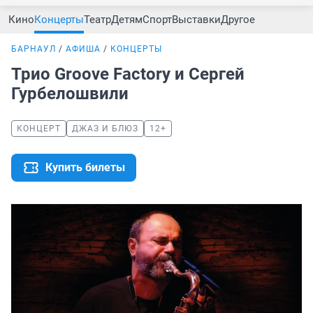
Кино
Концерты
Театр
Детям
Спорт
Выставки
Другое
БАРНАУЛ
АФИША
КОНЦЕРТЫ
Трио Groove Factory и Сергей
Гурбелошвили
КОНЦЕРТ
ДЖАЗ И БЛЮЗ
12+
Купить билеты