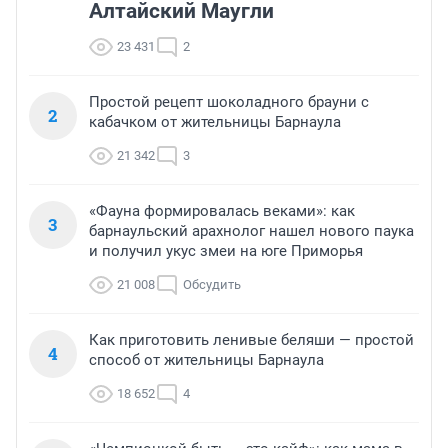
Алтайский Маугли
23 431
2
Простой рецепт шоколадного брауни с
2
кабачком от жительницы Барнаула
21 342
3
«Фауна формировалась веками»: как
3
барнаульский арахнолог нашел нового паука
и получил укус змеи на юге Приморья
21 008
Обсудить
Как приготовить ленивые беляши — простой
4
способ от жительницы Барнаула
18 652
4