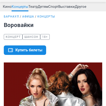
Кино
Концерты
Театр
Детям
Спорт
Выставки
Другое
БАРНАУЛ
АФИША
КОНЦЕРТЫ
Воровайки
КОНЦЕРТ
ШАНСОН
18+
Купить билеты