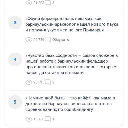
21 203
3
«Фауна формировалась веками»: как
3
барнаульский арахнолог нашел нового паука
и получил укус змеи на юге Приморья
20 736
Обсудить
«Чувство безысходности — самое сложное в
4
нашей работе»: барнаульский фельдшер —
про опасных пациентов и вызовы, которые
навсегда остаются в памяти
20 595
2
«Чемпионкой быть — это кайф»: как мама в
5
декрете из Барнаула завоевала золото на
соревнованиях по бодибилдингу
15 730
1