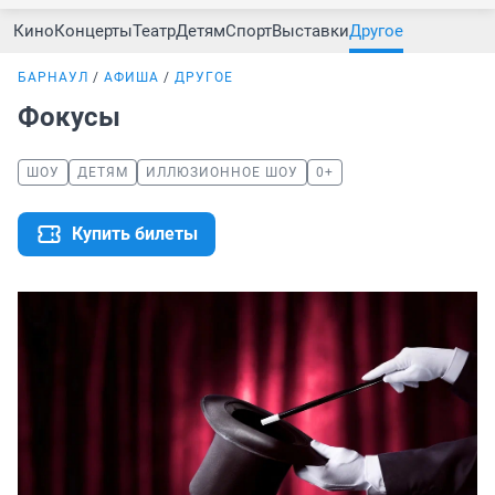
Кино
Концерты
Театр
Детям
Спорт
Выставки
Другое
БАРНАУЛ
АФИША
ДРУГОЕ
Фокусы
ШОУ
ДЕТЯМ
ИЛЛЮЗИОННОЕ ШОУ
0+
Купить билеты