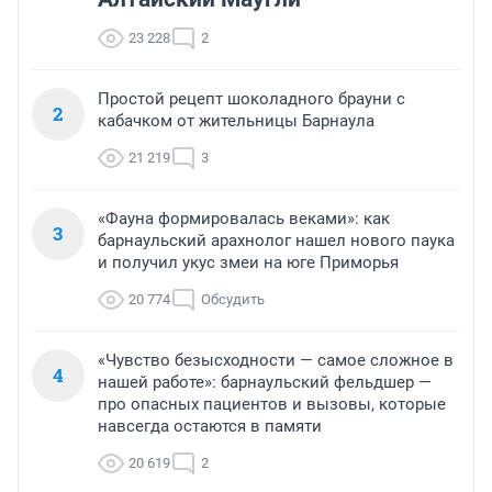
23 228
2
Простой рецепт шоколадного брауни с
2
кабачком от жительницы Барнаула
21 219
3
«Фауна формировалась веками»: как
3
барнаульский арахнолог нашел нового паука
и получил укус змеи на юге Приморья
20 774
Обсудить
«Чувство безысходности — самое сложное в
4
нашей работе»: барнаульский фельдшер —
про опасных пациентов и вызовы, которые
навсегда остаются в памяти
20 619
2