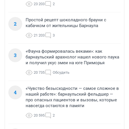
23 203
2
Простой рецепт шоколадного брауни с
2
кабачком от жительницы Барнаула
21 203
3
«Фауна формировалась веками»: как
3
барнаульский арахнолог нашел нового паука
и получил укус змеи на юге Приморья
20 735
Обсудить
«Чувство безысходности — самое сложное в
4
нашей работе»: барнаульский фельдшер —
про опасных пациентов и вызовы, которые
навсегда остаются в памяти
20 595
2