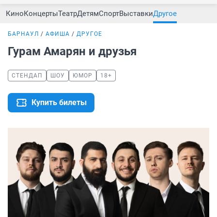
Кино
Концерты
Театр
Детям
Спорт
Выставки
Другое
БАРНАУЛ
АФИША
ДРУГОЕ
Гурам Амарян и друзья
СТЕНДАП
ШОУ
ЮМОР
18+
Купить билеты