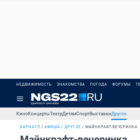
НЕДВИЖИМОСТЬ
ЗНАКОМСТВА
ПОГОДА
ФОРУМЫ
Т
Кино
Концерты
Театр
Детям
Спорт
Выставки
Другое
БАРНАУЛ
АФИША
ДРУГОЕ
МАЙНКРАФТ-ВЕЧЕРИНКА
Майнкрафт-вечеринка