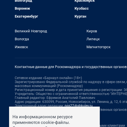
Волгоград
Красноярск
Воронеж
Кузбасс
Екатеринбург
Курган
Великий Новгород
Киров
Вологда
Липецк
Ижевск
Магнитогорск
Контактные данные для Роскомнадзора и государственных органов
Сетевое издание «Барнаул онлайн» (18+)
Зарегистрировано Федеральной службой по надзору в сфере связи
массовых коммуникаций (Роскомнадзор)
Регистрационный номер и дата принятия решения о регистрации: ЭЛ 
Учредитель: Общество с ограниченной ответственностью "ИНТЕР
Главный редактор: Ефремов Анатолий Павлович
Адрес редакции: 630099, Россия, Новосибирск, ул. Ленина, д. 12, 6 эт
Электронный адрес редакции:
ngs22@shkulev.ru
Контактные данные для Роскомнадзора и государственных органов
Техподдержка:
help@shkulev.ru
На информационном ресурсе
По вопросам коммерческого сотрудничества:
применяются cookie-файлы.
Жапарова Жанна, менеджер по работе с федеральными клиентами