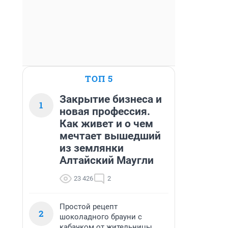
ТОП 5
Закрытие бизнеса и
1
новая профессия.
Как живет и о чем
мечтает вышедший
из землянки
Алтайский Маугли
23 426
2
Простой рецепт
2
шоколадного брауни с
кабачком от жительницы