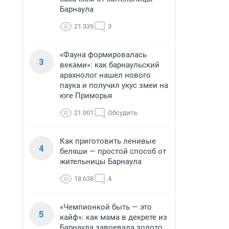
Барнаула
21 339
3
«Фауна формировалась
3
веками»: как барнаульский
арахнолог нашел нового
паука и получил укус змеи на
юге Приморья
21 001
Обсудить
Как приготовить ленивые
4
беляши — простой способ от
жительницы Барнаула
18 638
4
«Чемпионкой быть — это
5
кайф»: как мама в декрете из
Барнаула завоевала золото