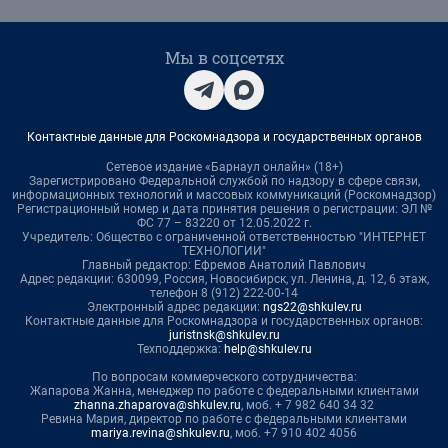
Мы в соцсетях
Контактные данные для Роскомнадзора и государственных органов
Сетевое издание «Барнаул онлайн» (18+)
Зарегистрировано Федеральной службой по надзору в сфере связи,
информационных технологий и массовых коммуникаций (Роскомнадзор)
Регистрационный номер и дата принятия решения о регистрации: ЭЛ №
ФС 77 – 83220 от 12.05.2022 г.
Учредитель: Общество с ограниченной ответственностью "ИНТЕРНЕТ
ТЕХНОЛОГИИ"
Главный редактор: Ефремов Анатолий Павлович
Адрес редакции: 630099, Россия, Новосибирск, ул. Ленина, д. 12, 6 этаж,
телефон 8 (912) 222-00-14
Электронный адрес редакции:
ngs22@shkulev.ru
Контактные данные для Роскомнадзора и государственных органов:
juristnsk@shkulev.ru
Техподдержка:
help@shkulev.ru
По вопросам коммерческого сотрудничества:
Жапарова Жанна, менеджер по работе с федеральными клиентами
zhanna.zhaparova@shkulev.ru
, моб. + 7 982 640 34 32
Ревина Мария, директор по работе с федеральными клиентами
mariya.revina@shkulev.ru
, моб. +7 910 402 4056