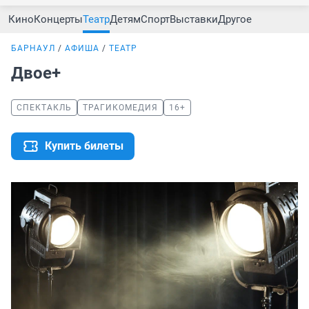
Кино
Концерты
Театр
Детям
Спорт
Выставки
Другое
БАРНАУЛ
АФИША
ТЕАТР
Двое+
СПЕКТАКЛЬ
ТРАГИКОМЕДИЯ
16+
Купить билеты