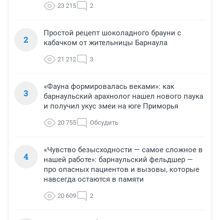
23 215
2
Простой рецепт шоколадного брауни с
2
кабачком от жительницы Барнаула
21 212
3
«Фауна формировалась веками»: как
3
барнаульский арахнолог нашел нового паука
и получил укус змеи на юге Приморья
20 755
Обсудить
«Чувство безысходности — самое сложное в
4
нашей работе»: барнаульский фельдшер —
про опасных пациентов и вызовы, которые
навсегда остаются в памяти
20 609
2