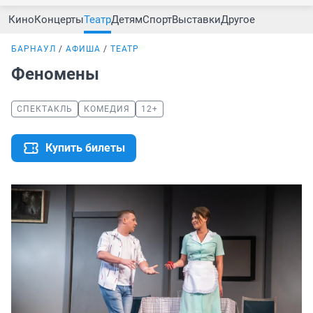
Кино
Концерты
Театр
Детям
Спорт
Выставки
Другое
БАРНАУЛ
АФИША
ТЕАТР
Феномены
СПЕКТАКЛЬ
КОМЕДИЯ
12+
Купить билеты