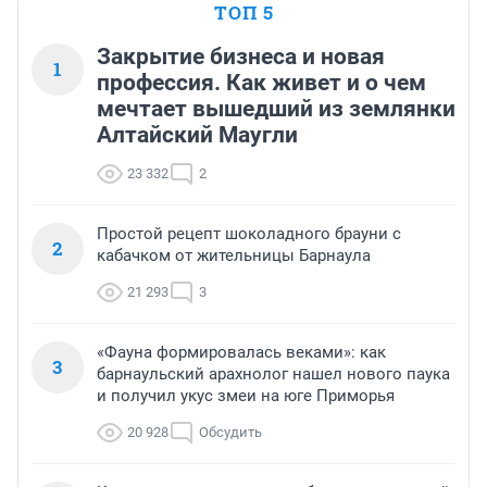
ТОП 5
Закрытие бизнеса и новая
1
профессия. Как живет и о чем
мечтает вышедший из землянки
Алтайский Маугли
23 332
2
Простой рецепт шоколадного брауни с
2
кабачком от жительницы Барнаула
21 293
3
«Фауна формировалась веками»: как
3
барнаульский арахнолог нашел нового паука
и получил укус змеи на юге Приморья
20 928
Обсудить