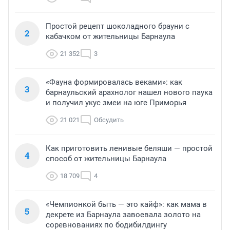
Простой рецепт шоколадного брауни с
2
кабачком от жительницы Барнаула
21 352
3
«Фауна формировалась веками»: как
3
барнаульский арахнолог нашел нового паука
и получил укус змеи на юге Приморья
21 021
Обсудить
Как приготовить ленивые беляши — простой
4
способ от жительницы Барнаула
18 709
4
«Чемпионкой быть — это кайф»: как мама в
5
декрете из Барнаула завоевала золото на
соревнованиях по бодибилдингу