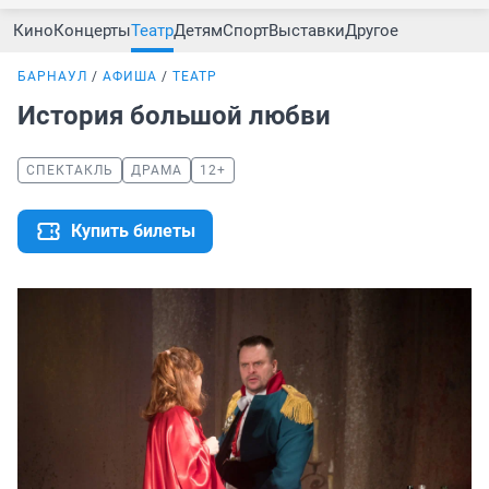
Кино
Концерты
Театр
Детям
Спорт
Выставки
Другое
БАРНАУЛ
АФИША
ТЕАТР
История большой любви
СПЕКТАКЛЬ
ДРАМА
12+
Купить билеты